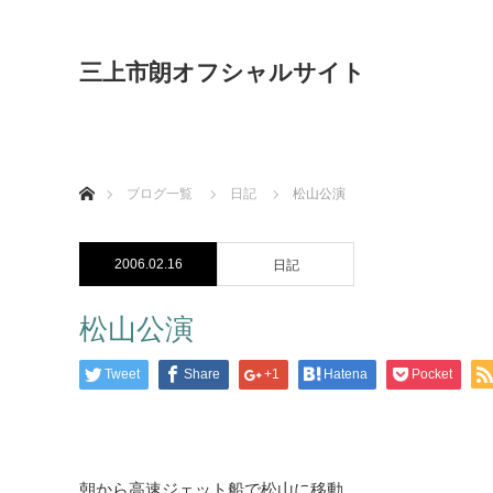
三上市朗オフシャルサイト
ホーム
ブログ一覧
日記
松山公演
2006.02.16
日記
松山公演
Tweet
Share
+1
Hatena
Pocket
朝から高速ジェット船で松山に移動。