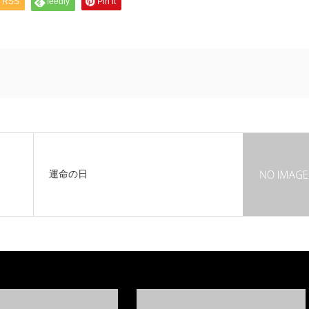
RSS
feedly
Pin it
運命の日