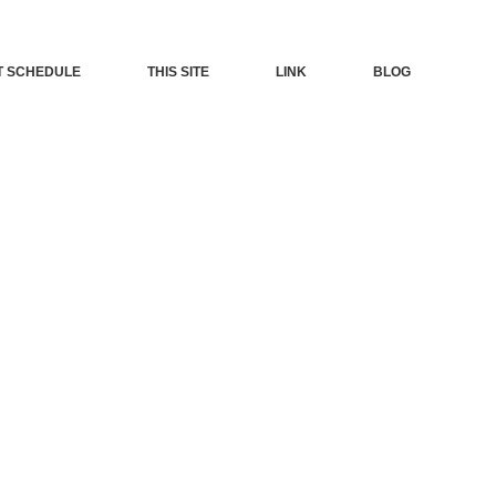
T SCHEDULE
THIS SITE
LINK
BLOG