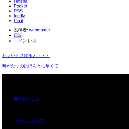
Hatena
Pocket
RSS
feedly
Pin it
投稿者:
webmaster
日記
コメント:
4
ちょいとさぼると・・・
時がたつのはほんとに早くて
関連記事
聞きたいこと
そんなこんなで