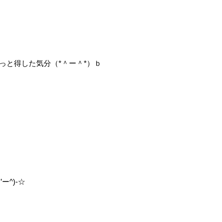
っと得した気分（*＾ー＾*）ｂ
^)-☆