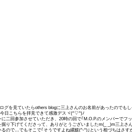
ブログを見ていたらothers blogに三上さんのお名前があった
、今日こちらを拝見できて感激デスヾ(^▽^)ﾉ
回参加させていただき、20時の回で｢M.O.P.のメンバーでフット
り下げてくださって、ありがとうございましたm(_ _)m三上さ
ので…でもそこで｢そうですよね縲鰀(^-^)｣という相づちはさす