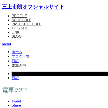
三上市朗オフシャルサイト
PROFILE
SCHEDULE
PAST SCHEDULE
THIS SITE
LINK
BLOG
menu
ホーム
ブログ一覧
日記
電車の中
2008.03.15
日記
電車の中
Tweet
Share