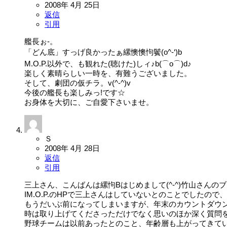
2008年 4月 25日
返信
引用
艦長ぉ-。
「どん底」すっげ良かったぁ縲懊懊怐鬢(o^-‘)b
M.O.P.以外で、も観れた(聴けた)しィ♪b(⌒o⌒)d♪
楽しく素晴らしい一時を、有難うございました。
そして、劇団の仮チラ。v(^-^)v
今後の艦長も楽しみっ!です☆
お身体を大切に、ご自愛下さいませ。
Ｓ
2008年 4月 28日
返信
引用
三上さん、こんばんは縲怐Bはじめまして(^-^)竹山さんの
IM.O.P.のHPで三上さんはしていないとのことでしたので
もうだいぶ前になってしまいますが、年末のカウントダウンに二
時は取り上げてくださっただけでなく思いのほか深く質問を掘
野球チームは以前あったとのこと、年齢層も上がってきている