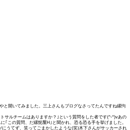
のでもしやと開いてみました。三上さんもブログなさってたんですね縲怐
サルチームはありますか？｣という質問をした者です(^-^)vあの
んに｢この質問、だ縲怩黶H｣と聞かれ、恐る恐る手を挙げました。
がにうてず、笑ってごまかしたような(笑)木下さんがサッカーされ