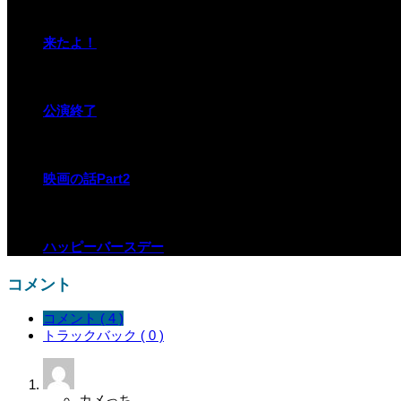
来たよ！
公演終了
映画の話Part2
ハッピーバースデー
コメント
コメント ( 4 )
トラックバック ( 0 )
カメっち