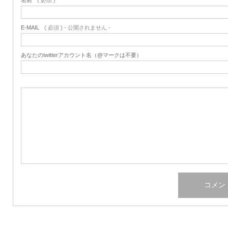
名前
( 必須 )
E-MAIL
( 必須 ) - 公開されません -
あなたのtwitterアカウント名（@マークは不要）