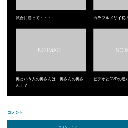
試合に勝って・・・
カラフルメリイ初
奥という人の奥さんは「奥さんの奥さ
ビデオとDVDの違
ん」？
コメント
コメント ( 0 )