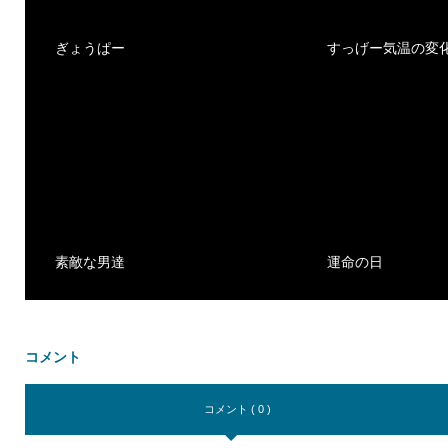
ぎょうぱー
すっげー気温の変
素敵な男達
運命の日
コメント
コメント ( 0 )