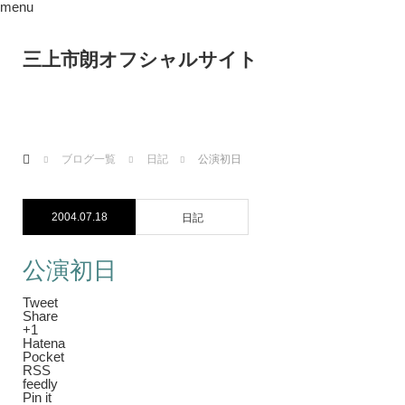
menu
三上市朗オフシャルサイト
ホーム
ブログ一覧
日記
公演初日
2004.07.18
日記
公演初日
Tweet
Share
+1
Hatena
Pocket
RSS
feedly
Pin it