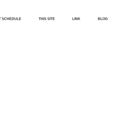
T SCHEDULE
THIS SITE
LINK
BLOG