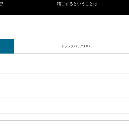
密
稽古するということは
トラックバック ( 0 )