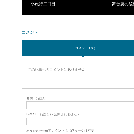
小旅行二日目
舞台裏の秘
コメント
コメント ( 0 )
この記事へのコメントはありません。
名前
( 必須 )
E-MAIL
( 必須 ) - 公開されません -
あなたのtwitterアカウント名（@マークは不要）