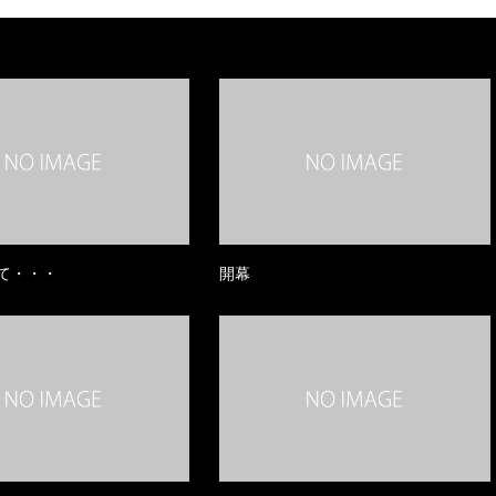
て・・・
開幕