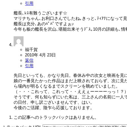
引用
艦長､ﾚｽ有難うございます☆
マリナちゃん､お利口さんでしたね｡きっと､ﾃｨｱﾅになって見
艦長は充分､あのﾊﾟﾊﾟですよぉ♪
今年も板の艦長を沢山､堪能出来そうﾃﾞｽ｡10月の詳細も､情
福千賀
2010年 4月 23日
返信
引用
先日といっても、かなり先日。春休み中の次女と映画を見
娘の一番見たかった作品はまだ上映されておらず、次に見
ら場内が明るくなるまでスクリーンを眺めていました。
（・・・これって、これって・・ええぇーーーーっっ！？
そうです、何も知らずにいた私は、三上さんの名前に一人
の日付、申し訳ございませんです、はい。
今後のご活躍、陰乍ら応援しております。
この記事へのトラックバックはありません。