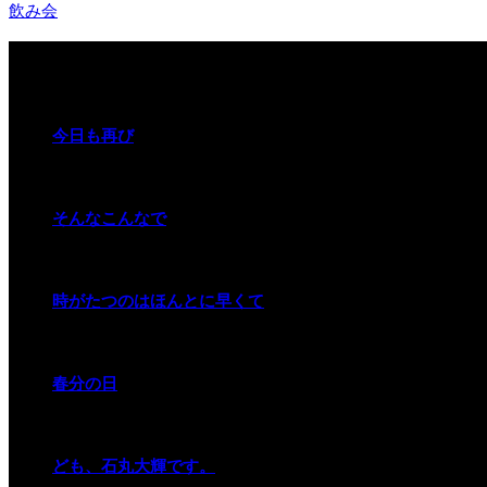
飲み会
関連記事
今日も再び
そんなこんなで
時がたつのはほんとに早くて
春分の日
ども、石丸大輝です。