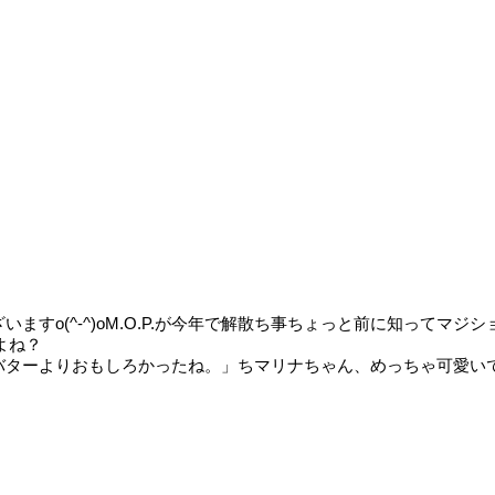
ますo(^-^)oM.O.P.が今年で解散ち事ちょっと前に知ってマ
よね？
よりおもしろかったね。」ちマリナちゃん、めっちゃ可愛いですね(*