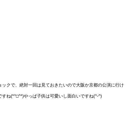
ジショックで、絶対一回は見ておきたいので大阪か京都の公演に行け
^□^*)やっぱ子供は可愛いし面白いですね(^-^)