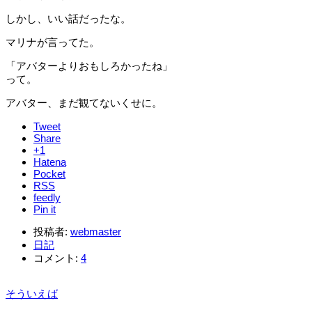
しかし、いい話だったな。
マリナが言ってた。
「アバターよりおもしろかったね」
って。
アバター、まだ観てないくせに。
Tweet
Share
+1
Hatena
Pocket
RSS
feedly
Pin it
投稿者:
webmaster
日記
コメント:
4
そういえば