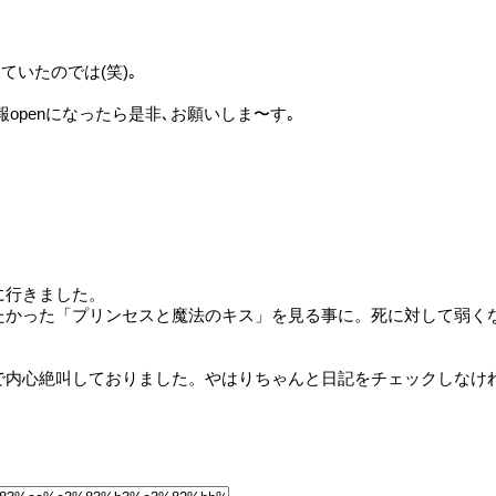
ていたのでは(笑)｡
報openになったら是非､お願いしま〜す｡
に行きました。
たかった「プリンセスと魔法のキス」を見る事に。死に対して弱く
）
で内心絶叫しておりました。やはりちゃんと日記をチェックしなけ