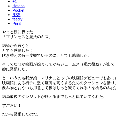
+1
Hatena
Pocket
RSS
feedly
Pin it
やっと観に行けた
「プリンセスと魔法のキス」
結論から言うと
とても感動した！
吹き替えの時一度観ているのに、とても感動した。
そしてなぜか映画が始まってからジェームス（私の役ね）が出て
妙に緊張した。
と、いうのも我が娘、マリナにとっての映画館デビューでもあっ
映画館にある椅子に敷く座高を高くするためのクッションを借り
飲み物とおやつも用意して後はじっと観てくれるのを祈るのみだ
結局最後のクレジットが終わるまでじっと観ていてくれた。
すごおい！
だから緊張したのだ。