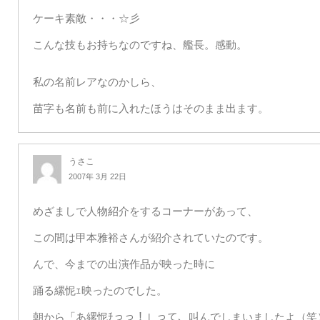
ケーキ素敵・・・☆彡
こんな技もお持ちなのですね、艦長。感動。
私の名前レアなのかしら、
苗字も名前も前に入れたほうはそのまま出ます。
うさこ
2007年 3月 22日
めざましで人物紹介をするコーナーがあって、
この間は甲本雅裕さんが紹介されていたのです。
んで、今までの出演作品が映った時に
踊る縲怩ｪ映ったのでした。
朝から「あ縲怩ﾁっっ！」って、叫んでしまいましたよ（笑