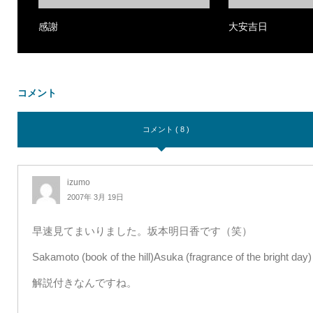
感謝
大安吉日
コメント
コメント ( 8 )
izumo
2007年 3月 19日
早速見てまいりました。坂本明日香です（笑）
Sakamoto (book of the hill)Asuka (fragrance of the bright day)
解説付きなんですね。