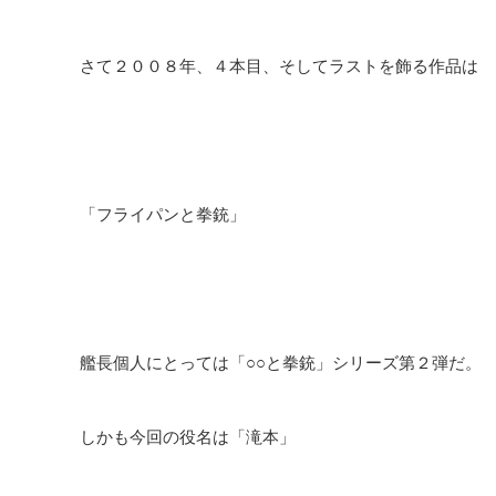
さて２００８年、４本目、そしてラストを飾る作品は
「フライパンと拳銃」
艦長個人にとっては「○○と拳銃」シリーズ第２弾だ。
しかも今回の役名は「滝本」