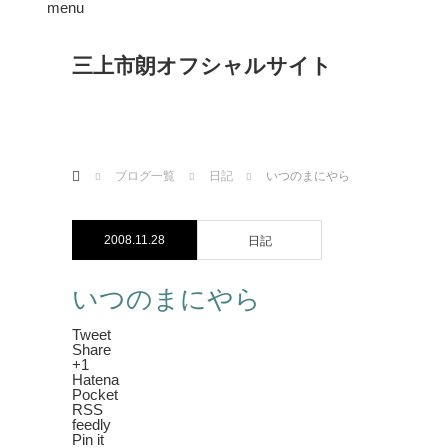
menu
三上市朗オフシャルサイト
ホーム
ブログ一覧
日記
いつのまにやら
2008.11.28
日記
いつのまにやら
Tweet
Share
+1
Hatena
Pocket
RSS
feedly
Pin it