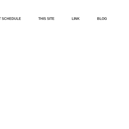
T SCHEDULE
THIS SITE
LINK
BLOG