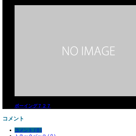
ボーイング７２７
コメント
コメント ( 0 )
トラックバック ( 0 )