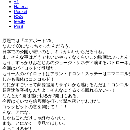
+1
Hatena
Pocket
RSS
feedly
Pin it
原題では「エアポート’79」
なんで’80になっちゃったんだろう。
日本での公開が遅いのと、キリがいいからだろうね。
ま、そんな事はどうでもいいやってなくらいこの映画はぶっとん
もう、すっかりおなじみのジョージ・ケネディ演ずるパトローネ
今回はパイロットで登場だ。
もう一人のパイロットはアラン・ドロン！スッチーはエマニエル
しかも機体はコンコルド！
なにがすごいって熱源追尾ミサイルから逃げるんだよ！コンコル
超音速旅客機なんだよ！そんなにくるくる回れるかいっ！
なんとか1発は逃げ切るが2発目もある。
今度はそいつを信号弾を打って撃ち落とすわけだ。
コックピットの窓を開けて！！！
んな、アホな。
しかもこれだけじゃ終わらない。
まあ、とにかく一度見てほしい。
ずっこけるぜ！