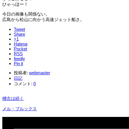
ひゃっほー！
今日の画像も関係ない。
広島から松山に向かう高速ジェット船さ。
Tweet
Share
+1
Hatena
Pocket
RSS
feedly
Pin it
投稿者:
webmaster
日記
コメント:
0
稽古は続く
メル・ブルックス
関連記事