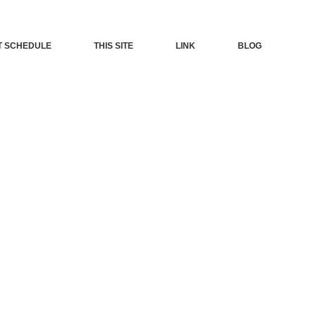
T SCHEDULE
THIS SITE
LINK
BLOG