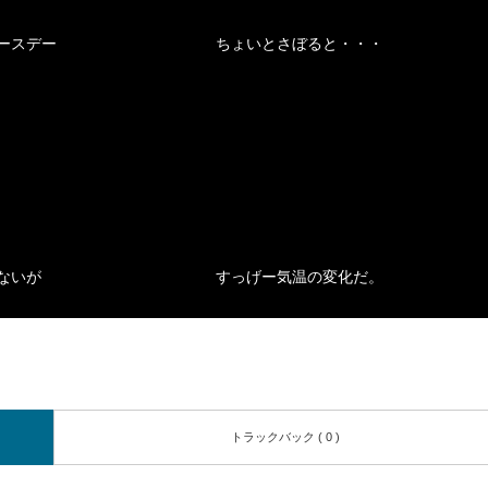
ースデー
ちょいとさぼると・・・
ないが
すっげー気温の変化だ。
トラックバック ( 0 )