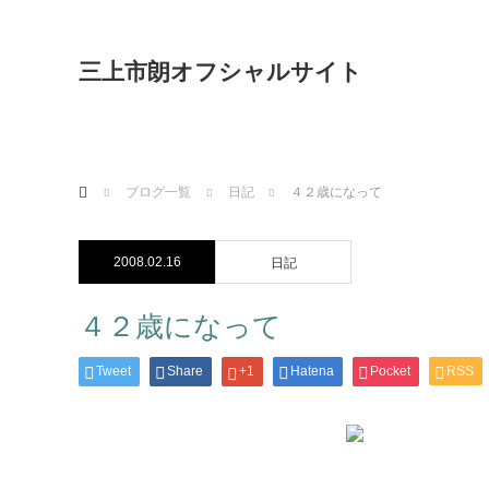
三上市朗オフシャルサイト
ホーム
ブログ一覧
日記
４２歳になって
2008.02.16
日記
４２歳になって
Tweet
Share
+1
Hatena
Pocket
RSS