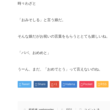
時々わざと
「おみそしる」と言う娘だ。
そんな娘だがお祝いの言葉をもらうととても嬉しいね。
「パパ、おめめと」
うーん、まだ、「おめでとう」って言えないのね。
Tweet
Share
+1
Hatena
Pocket
RSS
投稿者:
webmaster
日記
コメント:
9