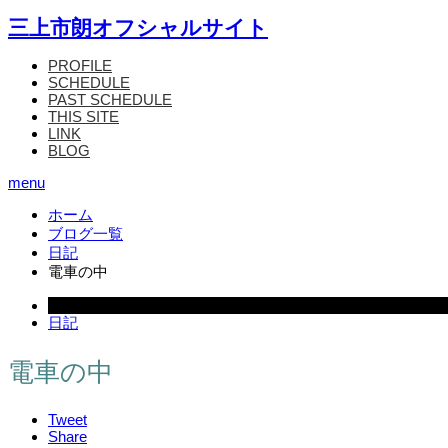
三上市朗オフシャルサイト
PROFILE
SCHEDULE
PAST SCHEDULE
THIS SITE
LINK
BLOG
menu
ホーム
ブログ一覧
日記
電車の中
2008.03.15
日記
電車の中
Tweet
Share