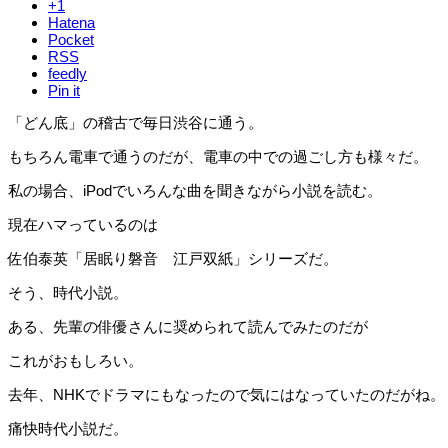
+1
Hatena
Pocket
RSS
feedly
Pin it
「どん底」の稽古で毎日渋谷に通う。
もちろん電車で通うのだが、電車の中での過ごし方も様々だ。
私の場合、iPodでいろんな曲を聞きながら小説を読む。
現在ハマっているのは
佐伯泰英「居眠り磐音 江戸双紙」シリーズだ。
そう、時代小説。
ある、先輩の俳優さんに奨められて読んでみたのだが
これがおもしろい。
去年、NHKでドラマにもなったので気にはなっていたのだがね。
痛快時代小説だ。