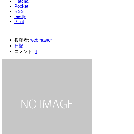
Hatena
Pocket
RSS
feedly
Pin it
投稿者:
webmaster
日記
コメント:
4