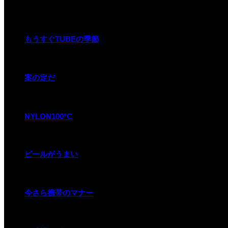
関連記事
もうすぐTUBEの季節
案の定だ
NYLON100°C
ビールがうまい
今さら携帯のマナー