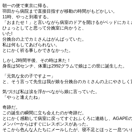
朝一の便で東京に帰る。
羽田から病院まで直接目指すが移動の時間がもどかしい。
11時、やっと到着する。
「おまたせ！」と言いながら病室のドアを開けるがベッドにカミ
ひょっとしてと思って分娩室に向かうと、
いた!
分娩台の上でカミさんはがんばっていた。
私は何もしてあげられない。
とにかく祈る事しかできなかった。
しかし2時間半後、その時は来た！
身長は50センチ、体重は2992グラムで娘はこの世に誕生した。
「元気な女の子ですよー」
と、そう言って先生は我が娘を分娩台のカミさんの上にやさしく
気づけば私は涙を浮かべながら娘に言っていた。
「やっと逢えたね」
奇跡だ。
この誕生の瞬間に立ち会えたのが奇跡だ。
とにかく感動して病室に戻ってすぐおふくろに連絡し、AGAPE
メンバーからはすぐにレスポンスがあった。
そこから色んな人たちにメールしたが、寝不足とほっと一息つい