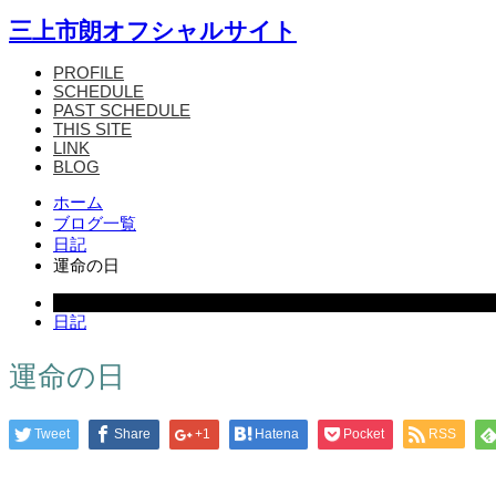
三上市朗オフシャルサイト
PROFILE
SCHEDULE
PAST SCHEDULE
THIS SITE
LINK
BLOG
ホーム
ブログ一覧
日記
運命の日
2006.02.17
日記
運命の日
Tweet
Share
+1
Hatena
Pocket
RSS