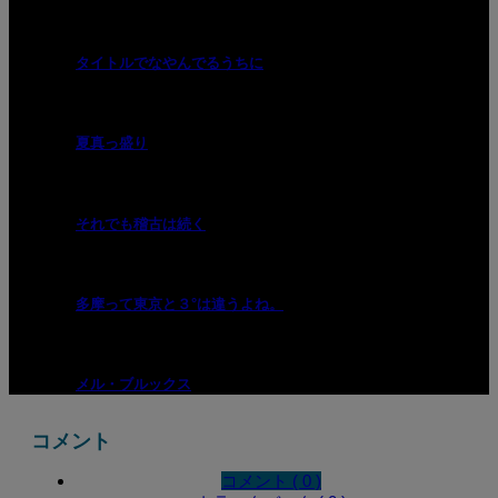
タイトルでなやんでるうちに
夏真っ盛り
それでも稽古は続く
多摩って東京と３°は違うよね。
メル・ブルックス
コメント
コメント ( 0 )