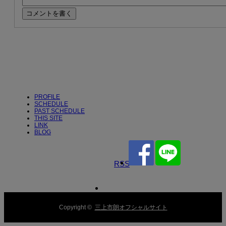
PROFILE
SCHEDULE
PAST SCHEDULE
THIS SITE
LINK
BLOG
RSS
Copyright ©
三上市朗オフシャルサイト