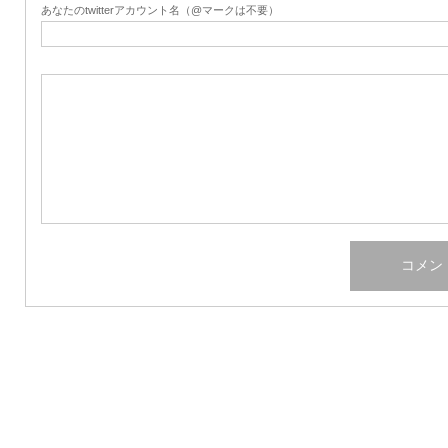
あなたのtwitterアカウント名（@マークは不要）