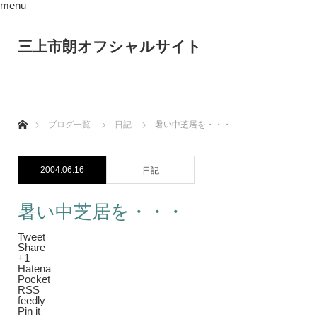
menu
三上市朗オフシャルサイト
ホーム
ブログ一覧
日記
暑い中芝居を・・・
2004.06.16
日記
暑い中芝居を・・・
Tweet
Share
+1
Hatena
Pocket
RSS
feedly
Pin it