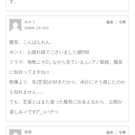
す。
みゅう
返信
引用
2008年 1月 31日
艦長、こんばんわん。
ホント、お疲れ様でございました縲怐B
ドラマ、毎晩ニヤ2しながら見ていまふ♪アノ眼鏡、艦長
に似合ってますね☆
映像より、生(芝居)が好きだから、余計にそう感じたのか
も知れません…。
でも、芝居とはまた違った艦長に出会えるから、公開が
楽しみィです(^_-)パチ☆
朝陽
返信
引用