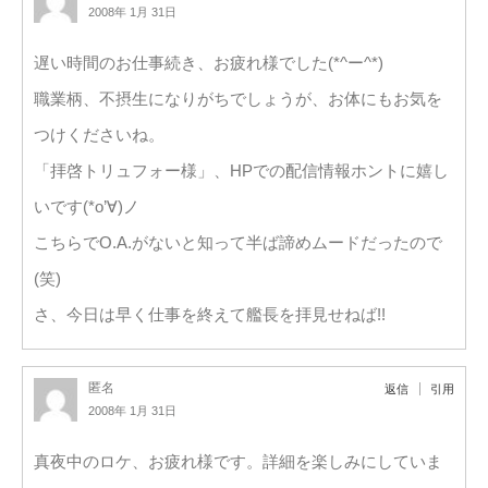
2008年 1月 31日
遅い時間のお仕事続き、お疲れ様でした(*^ー^*)
職業柄、不摂生になりがちでしょうが、お体にもお気を
つけくださいね。
「拝啓トリュフォー様」、HPでの配信情報ホントに嬉し
いです(*o’∀)ノ
こちらでO.A.がないと知って半ば諦めムードだったので
(笑)
さ、今日は早く仕事を終えて艦長を拝見せねば!!
匿名
返信
引用
2008年 1月 31日
真夜中のロケ、お疲れ様です。詳細を楽しみにしていま