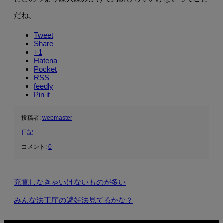
だね。
Tweet
Share
+1
Hatena
Pocket
RSS
feedly
Pin it
投稿者:
webmaster
日記
コメント:
0
充電しなきゃいけないものが多い
みんな法王庁の避妊法見てるかな？