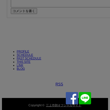
PROFILE
SCHEDULE
PAST SCHEDULE
THIS SITE
LINK
BLOG
RSS
Copyright ©
三上市朗オフシャルサイト