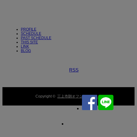
PROFILE
SCHEDULE
PAST SCHEDULE
THIS SITE
LINK
BLOG
RSS
Copyright ©
三上市朗オフシャルサイト