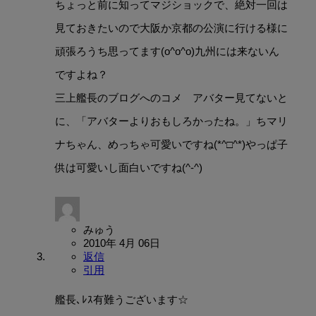
ちょっと前に知ってマジショックで、絶対一回は
見ておきたいので大阪か京都の公演に行ける様に
頑張ろうち思ってます(o^o^o)九州には来ないん
ですよね？
三上艦長のブログへのコメ アバター見てないと
に、「アバターよりおもしろかったね。」ちマリ
ナちゃん、めっちゃ可愛いですね(*^□^*)やっぱ子
供は可愛いし面白いですね(^-^)
みゅう
2010年 4月 06日
返信
引用
艦長､ﾚｽ有難うございます☆