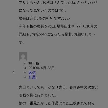
マリナちゃん､お利口さんでしたね｡きっと､ﾃｨｱﾅ
になって見ていたのでは(笑)｡
艦長は充分､あのﾊﾟﾊﾟですよぉ♪
今年も板の艦長を沢山､堪能出来そうﾃﾞｽ｡10月の
詳細も､情報openになったら是非､お願いしま〜
す｡
福千賀
2010年 4月 23日
返信
引用
先日といっても、かなり先日。春休み中の次女と
映画を見に行きました。
娘の一番見たかった作品はまだ上映されておら