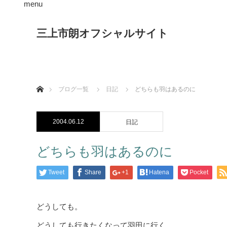
menu
三上市朗オフシャルサイト
ホーム
ブログ一覧
日記
どちらも羽はあるのに
2004.06.12
日記
どちらも羽はあるのに
Tweet
Share
+1
Hatena
Pocket
どうしても。
どうしても行きたくなって羽田に行く。