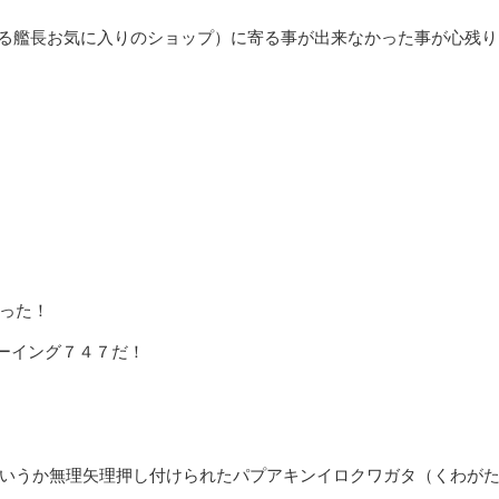
にある艦長お気に入りのショップ）に寄る事が出来なかった事が心残り
った！
ーイング７４７だ！
いうか無理矢理押し付けられたパプアキンイロクワガタ（くわが