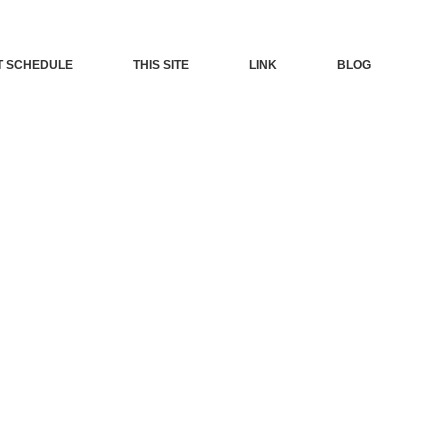
T SCHEDULE
THIS SITE
LINK
BLOG