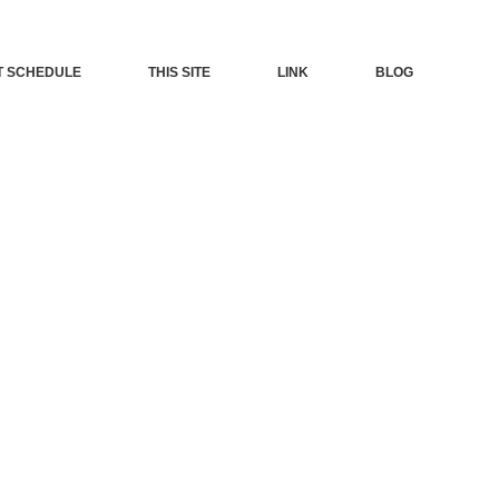
T SCHEDULE
THIS SITE
LINK
BLOG