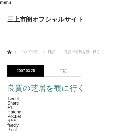
menu
三上市朗オフシャルサイト
ホーム
ブログ一覧
日記
良質の芝居を観に行く
2007.03.25
日記
良質の芝居を観に行く
Tweet
Share
+1
Hatena
Pocket
RSS
feedly
Pin it