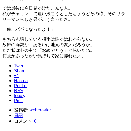
では最後に今日見かけたこんな人。
私がチャリンコで追い抜こうとしたちょうどその時、そのサラ
リーマンらしき男がこう言ったさ。
「俺、パパになったよ！」
もちろん話している相手は誰かはわからない。
故郷の両親か、あるいは地元の友人だろうか。
ただ私は心の中で「おめでとう」と呟いたね。
何故かあったかい気持ちで家に帰れたよ。
Tweet
Share
+1
Hatena
Pocket
RSS
feedly
Pin it
投稿者:
webmaster
日記
コメント:
0