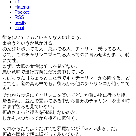
+1
Hatena
Pocket
RSS
feedly
Pin it
街を歩いているといろんな人に出会う。
出会うというか見かける。
のんびり歩いてる人。急いでる人。チャリンコ乗ってる人。
さて、このチャリンコ乗ってる人ってのに食わせ者が多い。特
に女性。
まず、大抵の女性は前しか見てない。
悪い意味で進行方向にだけ集中している。
おばちゃんはちょっとした事ですぐチャリンコから降りる。ど
こでも。道の真ん中でも。後ろから他のチャリンコが迫ってて
もだ。
それから歩道にチャリンコを置いてどこか買い物に行った後。
帰る為に、並んで置いてある中から自分のチャリンコを出す時
にまず後ろを見ていない。
何故ちょっと後ろを確認しないのか。
しかもぶつかってから後ろに気付く。
それからただ歩くだけでも邪魔なのが「Gメン歩き」だ。
何故か団体で横に拡がって歩いている。