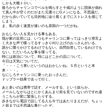
しかも大概トロい。
後ろからチャリンコでベルを鳴らすと十戒のように団体が崩れ
て真ん中が空くのだがまた元通りにGメンになる。不思議だ。
だから歩いていても目的地に辿り着くまでにストレスを感じて
しまう。
ま、私の歩く速度が速いのも原因の一つだがね。
おもしろい人を見かける事もある。
我が家の近所には、いつもチャリンコに乗ってはっきり滑舌よ
く大きな声で喋ってるすっきり刈り上げのおっさんがいる。
誰かに喋りかけてるわけでもない。自問自答しているわけでも
ない。ただいろんな事を喋ってる。
時には政治について。時にはどこかの店について。
今日は天気についてだ。
「・・・こう寒いというのはおかしいね。５月というと本
来・・・」
なにしろチャリンコに乗ったおっさんだ。
ドップラー効果で去って行く。
あと多いのは携帯で話す、メールする、という奴らか。
メールしながらはとにかくあんまり前を見ていないのですれ違
うこちらが変に緊張したりする。
歩きながら電話で話してる人も今ではあたりまえだが、ちょっ
と前までは不思議な事だったぞ。