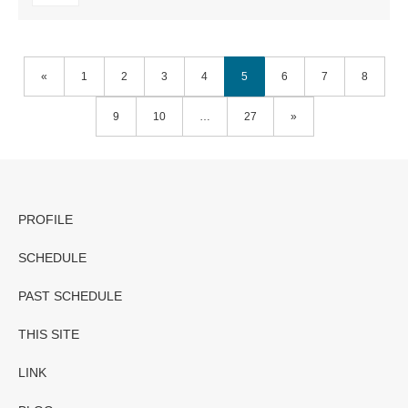
«
1
2
3
4
5
6
7
8
9
10
…
27
»
PROFILE
SCHEDULE
PAST SCHEDULE
THIS SITE
LINK