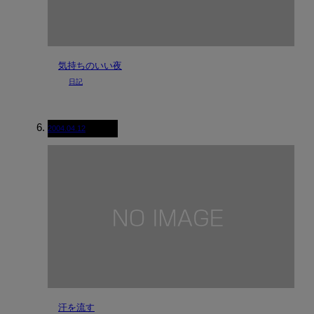
気持ちのいい夜
日記
2004.04.12
汗を流す