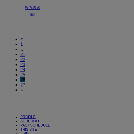
飲み過ぎ
日記
«
1
…
21
22
23
24
25
26
27
»
PROFILE
SCHEDULE
PAST SCHEDULE
THIS SITE
LINK