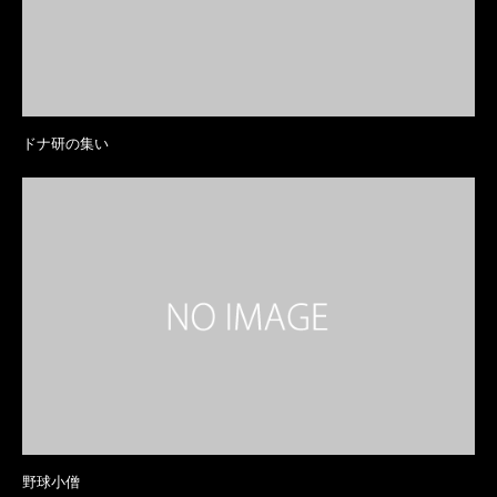
ドナ研の集い
野球小僧