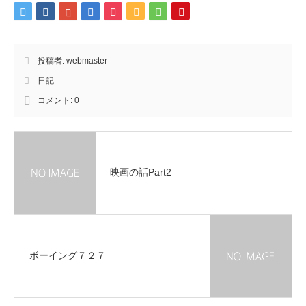
投稿者:
webmaster
日記
コメント:
0
映画の話Part2
ボーイング７２７